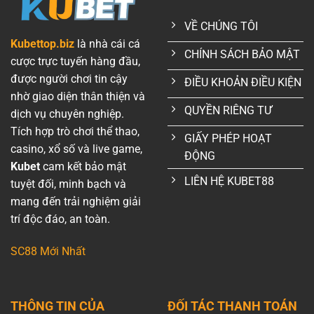
Tại
Kubet
VỀ CHÚNG TÔI
Kubettop.biz
là nhà cái cá
CHÍNH SÁCH BẢO MẬT
cược trực tuyến hàng đầu,
được người chơi tin cậy
ĐIỀU KHOẢN ĐIỀU KIỆN
nhờ giao diện thân thiện và
QUYỀN RIÊNG TƯ
dịch vụ chuyên nghiệp.
Tích hợp trò chơi thể thao,
GIẤY PHÉP HOẠT
casino, xổ số và live game,
ĐỘNG
Kubet
cam kết bảo mật
LIÊN HỆ KUBET88
tuyệt đối, minh bạch và
mang đến trải nghiệm giải
trí độc đáo, an toàn.
SC88 Mới Nhất
THÔNG TIN CỦA
ĐỐI TÁC THANH TOÁN