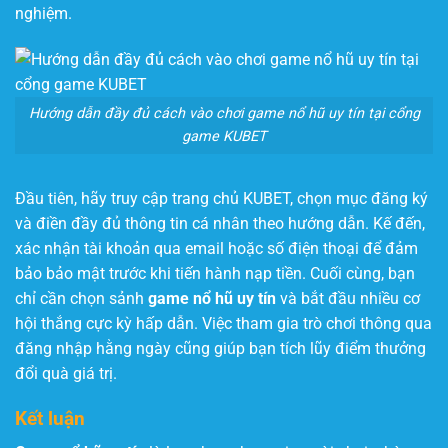
nghiệm.
Hướng dẫn đầy đủ cách vào chơi game nổ hũ uy tín tại cổng
game KUBET
Đầu tiên, hãy truy cập trang chủ KUBET, chọn mục đăng ký
và điền đầy đủ thông tin cá nhân theo hướng dẫn. Kế đến,
xác nhận tài khoản qua email hoặc số điện thoại để đảm
bảo bảo mật trước khi tiến hành nạp tiền. Cuối cùng, bạn
chỉ cần chọn sảnh
game nổ hũ uy tín
và bắt đầu nhiều cơ
hội thắng cực kỳ hấp dẫn. Việc tham gia trò chơi thông qua
đăng nhập hằng ngày cũng giúp bạn tích lũy điểm thưởng
đổi quà giá trị.
Kết luận