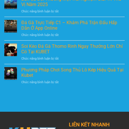
Bingo
Và
Vị Năm 2025
Não
–
Hấp
ở
Chức năng bình luận bị tắt
Trải
Dẫn
Bắn
Nghiệm
Nhất
Cá
Đá Gà Trực Tiếp C1 – Khám Phá Trận Đấu Hấp
Thú
Năm
Đổi
Vị
Dẫn Ở App Online
2025
Thưởng
Không
ở
Chức năng bình luận bị tắt
Một
Nên
Đá
Trải
Bỏ
Gà
Soi Kèo Đá Gà Thomo Rinh Ngay Thưởng Lớn Chỉ
Nghiệm
Lỡ
Trực
Giải
Có Tại KUBET
Năm
Tiếp
Trí
2025
ở
Chức năng bình luận bị tắt
C1
Thú
Soi
–
Vị
Kèo
Phương Pháp Chơi Song Thủ Lô Kép Hiệu Quả Tại
Khám
Năm
Đá
Phá
Kubet
2025
Gà
Trận
ở
Chức năng bình luận bị tắt
Thomo
Đấu
Phương
Rinh
Hấp
Pháp
Ngay
Dẫn
Chơi
Thưởng
Ở
Song
Lớn
App
Thủ
Chỉ
Online
Lô
Có
Kép
Tại
Hiệu
KUBET
LIÊN KẾT NHANH
Quả